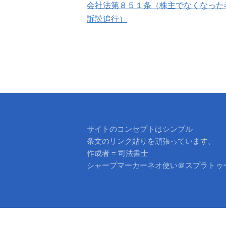
会社法第８５１条（株主でなくなった
稿
訴訟追行）
ナ
ビ
ゲ
ー
シ
サイトのコンセプトはシンプル
条文のリンク貼りを頑張っています。
ョ
作成者 = 司法書士
シャープマーカーネオ使い＠スプラトゥ
ン