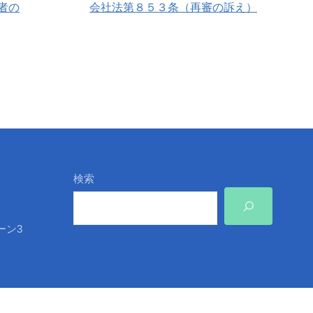
者の
会社法第８５３条（再審の訴え）
検索
ーン3