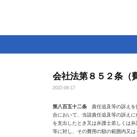
コ
ン
テ
ン
ツ
へ
ス
キ
ッ
会社法第８５２条（
プ
2022-08-17
第八百五十二条
責任追及等の訴えを
合において、当該責任追及等の訴えに
を支出したとき又は弁護士若しくは弁
等に対し、その費用の額の範囲内又は