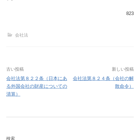
823
会社法
投
古い投稿
新しい投稿
会社法第８２２条（日本にあ
会社法第８２４条（会社の解
稿
る外国会社の財産についての
散命令）
清算）
ナ
ビ
ゲ
ー
検索