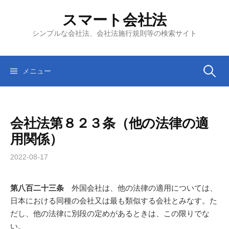
コ
スマート会社法
ン
テ
シンプルな会社法、会社法施行規則等の検索サイト
ン
ツ
へ
検
メニュー
ス
キ
索:
ッ
会社法第８２３条（他の法律の適
プ
用関係）
2022-08-17
第八百二十三条
外国会社は、他の法律の適用については、
日本における同種の会社又は最も類似する会社とみなす。た
だし、他の法律に別段の定めがあるときは、この限りでな
い。