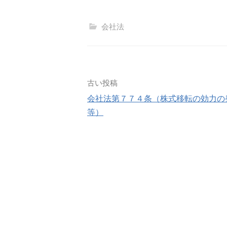
会社法
投
古い投稿
会社法第７７４条（株式移転の効力の
稿
等）
ナ
ビ
ゲ
ー
シ