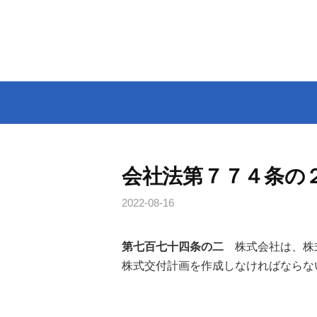
コ
ン
テ
ン
ツ
へ
ス
キ
ッ
会社法第７７４条の
プ
2022-08-16
第七百七十四条の二
株式会社は、株
株式交付計画を作成しなければならな