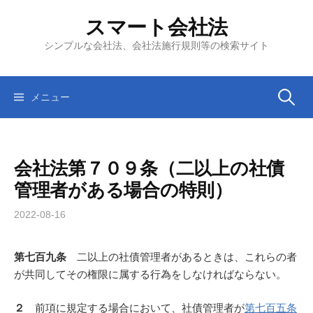
コ
スマート会社法
ン
テ
シンプルな会社法、会社法施行規則等の検索サイト
ン
ツ
へ
検
メニュー
ス
キ
索:
ッ
会社法第７０９条（二以上の社債
プ
管理者がある場合の特則）
2022-08-16
第七百九条
二以上の社債管理者があるときは、これらの者
が共同してその権限に属する行為をしなければならない。
２
前項に規定する場合において、社債管理者が
第七百五条