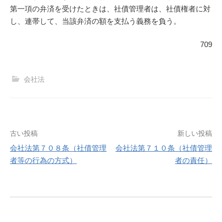
第一項の弁済を受けたときは、社債管理者は、社債権者に対
し、連帯して、当該弁済の額を支払う義務を負う。
709
会社法
投
古い投稿
新しい投稿
会社法第７０８条（社債管理
会社法第７１０条（社債管理
稿
者等の行為の方式）
者の責任）
ナ
ビ
ゲ