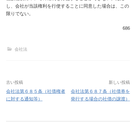
し、会社が当該権利を行使することに同意した場合は、この
限りでない。
686
会社法
投
古い投稿
新しい投稿
会社法第６８５条（社債権者
会社法第６８７条（社債券を
稿
に対する通知等）
発行する場合の社債の譲渡）
ナ
ビ
ゲ