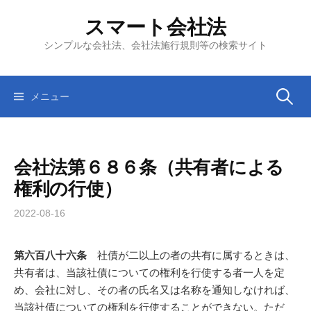
コ
スマート会社法
ン
テ
シンプルな会社法、会社法施行規則等の検索サイト
ン
ツ
へ
検
メニュー
ス
キ
索:
ッ
会社法第６８６条（共有者による
プ
権利の行使）
2022-08-16
第六百八十六条
社債が二以上の者の共有に属するときは、
共有者は、当該社債についての権利を行使する者一人を定
め、会社に対し、その者の氏名又は名称を通知しなければ、
当該社債についての権利を行使することができない。ただ