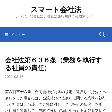
コ
スマート会社法
ン
テ
シンプルな会社法、会社法施行規則等の検索サイト
ン
ツ
へ
検
メニュー
ス
キ
索:
ッ
会社法第６３６条（業務を執行す
プ
る社員の責任）
2022-08-16
第六百三十六条
合同会社が前条の規定に違反して持分の払
戻しをした場合には、当該持分の払戻しに関する業務を執行
した社員は、当該合同会社に対し、当該持分の払戻しを受け
た社員と連帯して、当該持分払戻額に相当する金銭を支払う