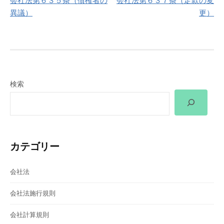
会社法第６３５条（債権者の
会社法第６３７条（定款の変
稿
異議）
更）
ナ
ビ
ゲ
検索
ー
シ
ョ
カテゴリー
ン
会社法
会社法施行規則
会社計算規則