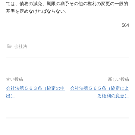
ては、債務の減免、期限の猶予その他の権利の変更の一般的
基準を定めなければならない。
564
会社法
投
古い投稿
新しい投稿
会社法第５６３条（協定の申
会社法第５６５条（協定によ
稿
出）
る権利の変更）
ナ
ビ
ゲ