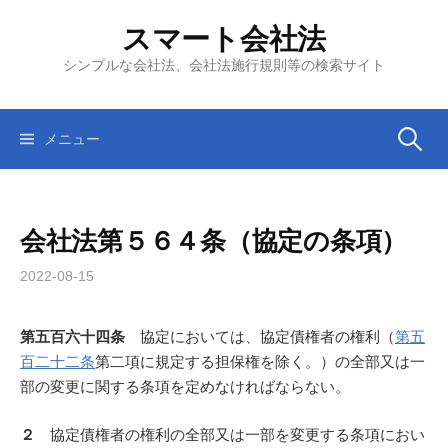
コ
スマート会社法
ン
テ
シンプルな会社法、会社法施行規則等の検索サイト
ン
ツ
へ
検
メニュー
ス
キ
索:
ッ
会社法第５６４条（協定の条項）
プ
2022-08-15
第五百六十四条
協定においては、協定債権者の権利（
第五
百二十二条
第二項に規定する担保権を除く。）の全部又は一
部の変更に関する条項を定めなければならない。
２
協定債権者の権利の全部又は一部を変更する条項におい