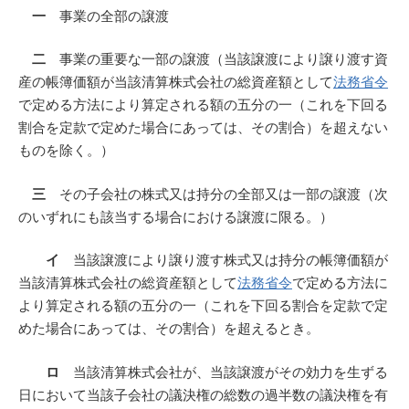
一
事業の全部の譲渡
二
事業の重要な一部の譲渡（当該譲渡により譲り渡す資
産の帳簿価額が当該清算株式会社の総資産額として
法務省令
で定める方法により算定される額の五分の一（これを下回る
割合を定款で定めた場合にあっては、その割合）を超えない
ものを除く。）
三
その子会社の株式又は持分の全部又は一部の譲渡（次
のいずれにも該当する場合における譲渡に限る。）
イ
当該譲渡により譲り渡す株式又は持分の帳簿価額が
当該清算株式会社の総資産額として
法務省令
で定める方法に
より算定される額の五分の一（これを下回る割合を定款で定
めた場合にあっては、その割合）を超えるとき。
ロ
当該清算株式会社が、当該譲渡がその効力を生ずる
日において当該子会社の議決権の総数の過半数の議決権を有