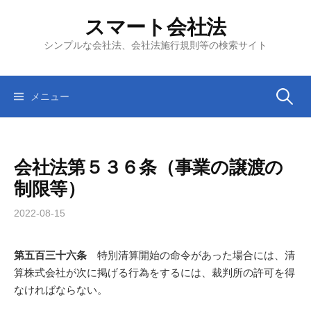
コ
スマート会社法
ン
テ
シンプルな会社法、会社法施行規則等の検索サイト
ン
ツ
へ
検
メニュー
ス
キ
索:
ッ
会社法第５３６条（事業の譲渡の
プ
制限等）
2022-08-15
第五百三十六条
特別清算開始の命令があった場合には、清
算株式会社が次に掲げる行為をするには、裁判所の許可を得
なければならない。