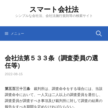
コ
スマート会社法
ン
テ
シンプルな会社法、会社法施行規則等の検索サイト
ン
ツ
へ
検
メニュー
ス
キ
索:
ッ
会社法第５３３条（調査委員の選
プ
任等）
2022-08-15
第五百三十三条
裁判所は、調査命令をする場合には、当該
調査命令において、一人又は二人以上の調査委員を選任し、
調査委員が調査すべき事項及び裁判所に対して調査の結果の
報告をすべき期間を定めなければならない。