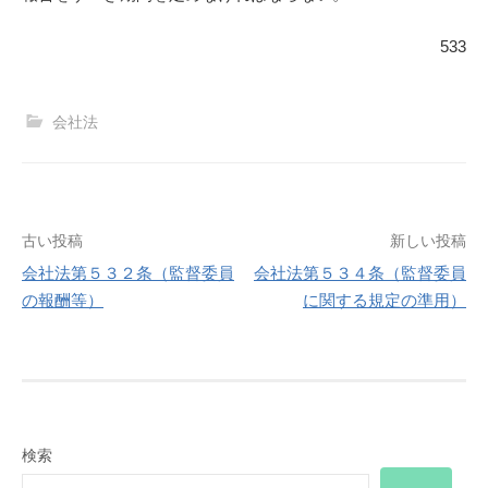
533
会社法
投
古い投稿
新しい投稿
会社法第５３２条（監督委員
会社法第５３４条（監督委員
稿
の報酬等）
に関する規定の準用）
ナ
ビ
ゲ
検索
ー