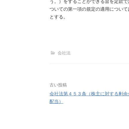
う。）をすることができる旨を定款で
ついての第一項の規定の適用について
とする。
会社法
投
古い投稿
会社法第４５３条（株主に対する剰余
稿
配当）
ナ
ビ