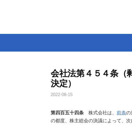
コ
ン
テ
ン
ツ
へ
ス
キ
ッ
会社法第４５４条（
プ
決定）
2022-08-15
第四百五十四条
株式会社は、
前条
の
の都度、株主総会の決議によって、次