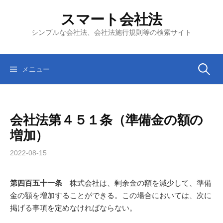
コ
スマート会社法
ン
テ
シンプルな会社法、会社法施行規則等の検索サイト
ン
ツ
へ
検
メニュー
ス
キ
索:
ッ
会社法第４５１条（準備金の額の
プ
増加）
2022-08-15
第四百五十一条
株式会社は、剰余金の額を減少して、準備
金の額を増加することができる。この場合においては、次に
掲げる事項を定めなければならない。