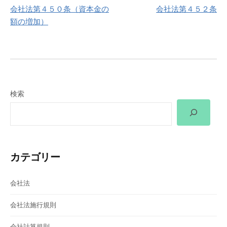
会社法第４５０条（資本金の
会社法第４５２条
稿
額の増加）
ナ
ビ
ゲ
検索
ー
シ
ョ
カテゴリー
ン
会社法
会社法施行規則
会社計算規則