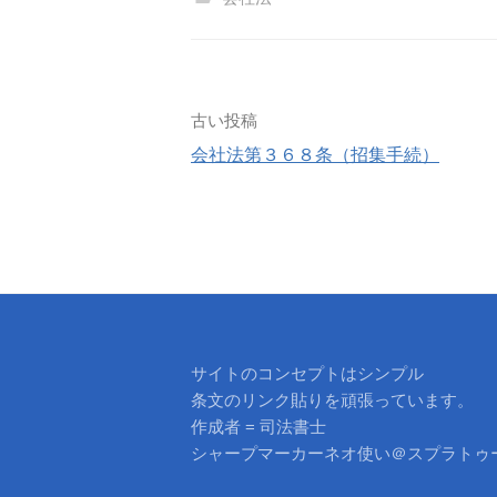
投
古い投稿
会社法第３６８条（招集手続）
稿
ナ
ビ
ゲ
ー
サイトのコンセプトはシンプル
条文のリンク貼りを頑張っています。
シ
作成者 = 司法書士
シャープマーカーネオ使い＠スプラトゥ
ョ