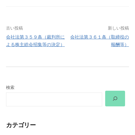
投
古い投稿
新しい投稿
会社法第３５９条（裁判所に
会社法第３６１条（取締役の
稿
よる株主総会招集等の決定）
報酬等）
ナ
ビ
ゲ
検索
ー
シ
ョ
カテゴリー
ン