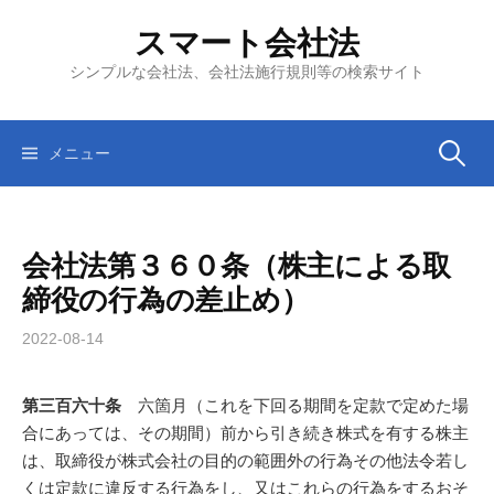
コ
スマート会社法
ン
テ
シンプルな会社法、会社法施行規則等の検索サイト
ン
ツ
へ
検
メニュー
ス
キ
索:
ッ
会社法第３６０条（株主による取
プ
締役の行為の差止め）
2022-08-14
第三百六十条
六箇月（これを下回る期間を定款で定めた場
合にあっては、その期間）前から引き続き株式を有する株主
は、取締役が株式会社の目的の範囲外の行為その他法令若し
くは定款に違反する行為をし、又はこれらの行為をするおそ